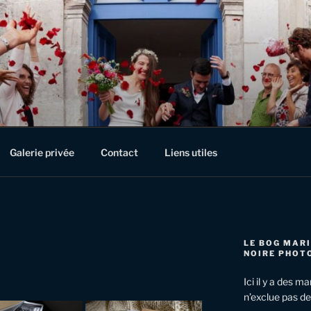
NOIRE PHOTOGRAPHIE
vénementiels à Verdun, en Meuse, en Lorraine et au delà!
Galerie privée
Contact
Liens utiles
LE BOG MARI
NOIRE PHOT
Ici il y a des m
n’exclue pas de