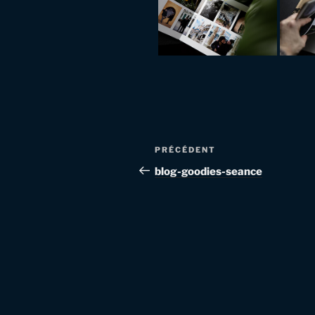
Navigation
Article
PRÉCÉDENT
de
précédent
blog-goodies-seance
l’article