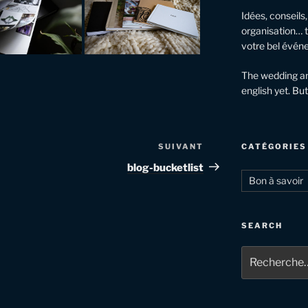
Idées, conseils
organisation… t
votre bel évén
The wedding and
english yet. But
SUIVANT
Article
CATÉGORIES
suivant
blog-bucketlist
Bon à savoir
SEARCH
Recherche
pour
: