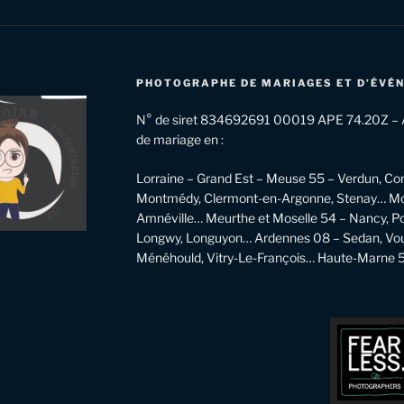
PHOTOGRAPHE DE MARIAGES ET D’ÉVÉ
N° de siret 834692691 00019 APE 74.20Z – A
de mariage en :
Lorraine – Grand Est – Meuse 55 – Verdun, Co
Montmédy, Clermont-en-Argonne, Stenay… Mose
Amnéville… Meurthe et Moselle 54 – Nancy, Pon
Longwy, Longuyon… Ardennes 08 – Sedan, Vou
Ménéhould, Vitry-Le-François… Haute-Marne 52 