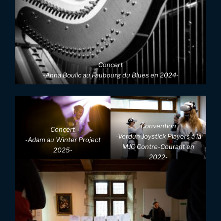
Concert
-Anna Boulic au Faubourg du Blues en 2024-
Convention
Concert
-Verdun Joystick Players à la
-Adam au Winter Project
MJC Contre-Courant en
2025-
2022-