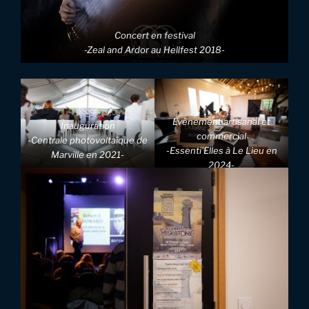
Concert en festival
-Zeal and Ardor au Hellfest 2018-
Evènement artisanal et
Inauguration
commercial
-Centrale photovoltaïque de
-Essenti’Elles à Le Lieu en
Marville en 2021-
2024-