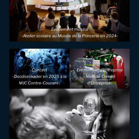
Evénement muséal
-Atelier scolaire au Musée de la Princerie en 2024-
Concert
Evénement d’entreprise
-Doodseskader en 2025 à la
-Noël de Comité
MJC Contre-Courant-
d’Entreprise-