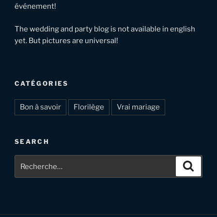
événement!
The wedding and party blog is not available in english
yet. But pictures are universal!
CATÉGORIES
Bon à savoir
Florilège
Vrai mariage
SEARCH
Recherche
Recher
pour
: