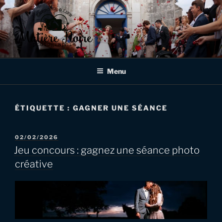
Aller
au
contenu
principal
MATIÈRE NOIRE
Photographe de mariages et d'événementiels à Verdun, en Meuse,
en Lorraine et au delà!
PHOTOGRAPHIE
Menu
ÉTIQUETTE :
GAGNER UNE SÉANCE
PUBLIÉ
02/02/2026
LE
Jeu concours : gagnez une séance photo
créative