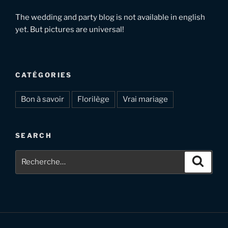
The wedding and party blog is not available in english
yet. But pictures are universal!
CATÉGORIES
Bon à savoir
Florilège
Vrai mariage
SEARCH
Recherche
Recher
pour
: