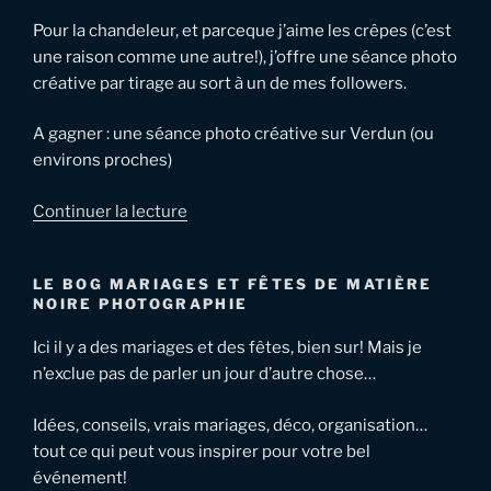
Pour la chandeleur, et parceque j’aime les crêpes (c’est
une raison comme une autre!), j’offre une séance photo
créative par tirage au sort à un de mes followers.
A gagner : une séance photo créative sur Verdun (ou
environs proches)
de
Continuer la lecture
« Jeu
concours
LE BOG MARIAGES ET FÊTES DE MATIÈRE
:
NOIRE PHOTOGRAPHIE
gagnez
une
Ici il y a des mariages et des fêtes, bien sur! Mais je
séance
n’exclue pas de parler un jour d’autre chose…
photo
créative »
Idées, conseils, vrais mariages, déco, organisation…
tout ce qui peut vous inspirer pour votre bel
événement!