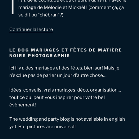
I
l y a de la coolitude et du chébran dans l’air avec le
mariage de Mélodie et Mickaël ! (comment ça, ça
se dit pu “chébran”?)
de
Continuer la lecture
« Mariage
en
LE BOG MARIAGES ET FÊTES DE MATIÈRE
Meuse
NOIRE PHOTOGRAPHIE
–
Mélodie
Ici il y a des mariages et des fêtes, bien sur! Mais je
et
n’exclue pas de parler un jour d’autre chose…
Mickaël »
Idées, conseils, vrais mariages, déco, organisation…
tout ce qui peut vous inspirer pour votre bel
événement!
The wedding and party blog is not available in english
yet. But pictures are universal!