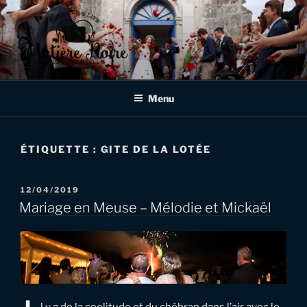
Aller
au
contenu
principal
MATIÈRE NOIRE
Photographe de mariages et d'événementiels à Verdun, en Meuse,
en Lorraine et au delà!
PHOTOGRAPHIE
Menu
ÉTIQUETTE :
GITE DE LA LOTÉE
PUBLIÉ
12/04/2019
LE
Mariage en Meuse – Mélodie et Mickaël