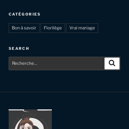
CATÉGORIES
Bon à savoir
Florilège
Vrai mariage
SEARCH
Recherche
Recher
pour
: