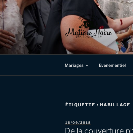
Aller
au
contenu
principal
MATIÈRE 
Photographe de mariages et d'é
Mariages
Evenementiel
ÉTIQUETTE :
HABILLAGE
PUBLIÉ
16/09/2018
LE
De la couverture 