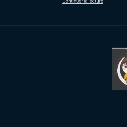
de
Continuer la lecture
« De
la
couverture
photograp
des
préparatifs
de
mariage »