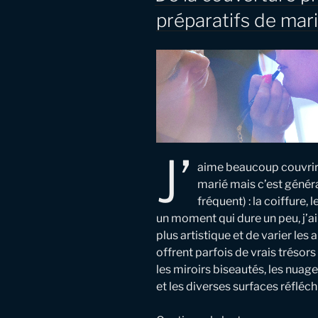
préparatifs de mar
J’
aime beaucoup couvrir l
marié mais c’est génér
fréquent) : la coiffure,
un moment qui dure un peu, j’ai
plus artistique et de varier les 
offrent parfois de vrais trésor
les miroirs biseautés, les nuag
et les diverses surfaces réfléc