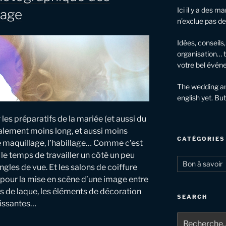
Ici il y a des m
iage
n’exclue pas de
Idées, conseils
organisation… t
votre bel évén
The wedding and
english yet. But
es préparatifs de la mariée (et aussi du
alement moins long, et aussi moins
CATÉGORIES
 le maquillage, l’habillage… Comme c’est
 le temps de travailler un côté un peu
Bon à savoir
angles de vue. Et les salons de coiffure
s pour la mise en scène d’une image entre
es de laque, les éléments de décoration
SEARCH
hissantes…
Recherche