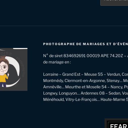
pour
:
hique
PHOTOGRAPHE DE MARIAGES ET D’ÉVÉ
N° de siret 834692691 00019 APE 74.20Z – A
de mariage en :
Lorraine – Grand Est – Meuse 55 – Verdun, Co
Montmédy, Clermont-en-Argonne, Stenay… Mose
Amnéville… Meurthe et Moselle 54 – Nancy, Pon
Longwy, Longuyon… Ardennes 08 – Sedan, Vou
Ménéhould, Vitry-Le-François… Haute-Marne 52 