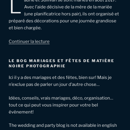
L
aurie et Sullivan se sont mariés en aout 2017.
Avec l’aide décisive de la mère de la mariée
(une planificatrice hors pair), ils ont organisé et
préparé des décorations pour une journée grandiose
et bien chargée.
de
Continuer la lecture
« Mariage
à
LE BOG MARIAGES ET FÊTES DE MATIÈRE
Verdun
NOIRE PHOTOGRAPHIE
–
Laurie
Ici il y a des mariages et des fêtes, bien sur! Mais je
&
n’exclue pas de parler un jour d’autre chose…
Sullivan »
Idées, conseils, vrais mariages, déco, organisation…
tout ce qui peut vous inspirer pour votre bel
événement!
The wedding and party blog is not available in english