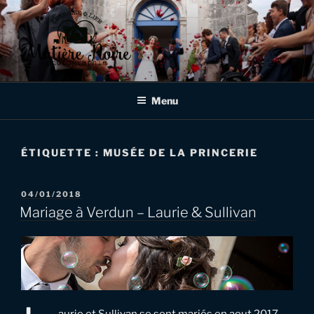
Aller
au
contenu
principal
MATIÈRE NOIRE
Photographe de mariages et d'événementiels à Verdun, en Meuse,
en Lorraine et au delà!
PHOTOGRAPHIE
Menu
ÉTIQUETTE :
MUSÉE DE LA PRINCERIE
PUBLIÉ
04/01/2018
LE
Mariage à Verdun – Laurie & Sullivan