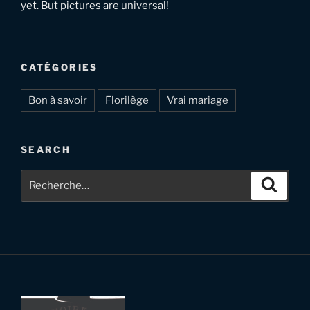
yet. But pictures are universal!
CATÉGORIES
Bon à savoir
Florilège
Vrai mariage
SEARCH
Recherche
Recher
pour
: