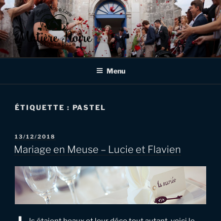
Aller
au
contenu
principal
MATIÈRE NOIRE
Photographe de mariages et d'événementiels à Verdun, en Meuse,
en Lorraine et au delà!
PHOTOGRAPHIE
Menu
ÉTIQUETTE :
PASTEL
PUBLIÉ
13/12/2018
LE
Mariage en Meuse – Lucie et Flavien