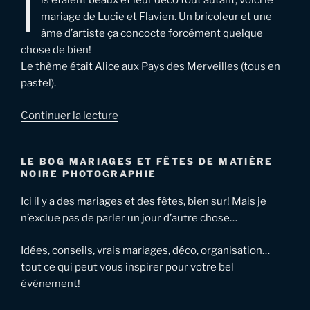
I
ls étaient beaux et leur déco tout autant, voici le
mariage de Lucie et Flavien. Un bricoleur et une
âme d’artiste ça concocte forcément quelque
chose de bien!
Le thème était Alice aux Pays des Merveilles (tous en
pastel).
de
Continuer la lecture
« Mariage
en
LE BOG MARIAGES ET FÊTES DE MATIÈRE
Meuse
NOIRE PHOTOGRAPHIE
–
Lucie
Ici il y a des mariages et des fêtes, bien sur! Mais je
et
n’exclue pas de parler un jour d’autre chose…
Flavien »
Idées, conseils, vrais mariages, déco, organisation…
tout ce qui peut vous inspirer pour votre bel
événement!