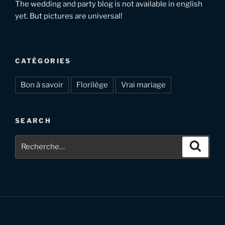
The wedding and party blog is not available in english
yet. But pictures are universal!
CATÉGORIES
Bon à savoir
Florilège
Vrai mariage
SEARCH
Recherche
Recher
pour
: