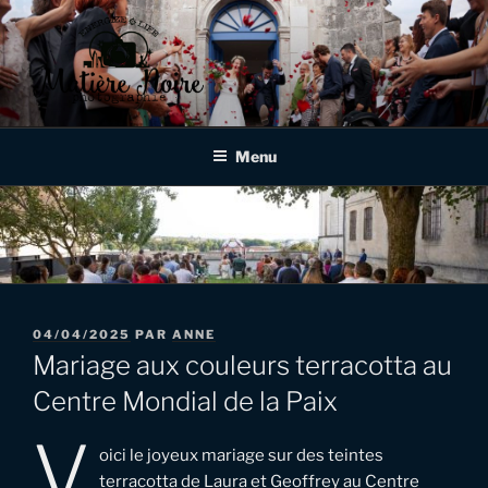
Aller
au
contenu
principal
MATIÈRE NOIRE
Photographe de mariages et d'événementiels à Verdun, en Meuse,
en Lorraine et au delà!
PHOTOGRAPHIE
Menu
PUBLIÉ
04/04/2025
PAR
ANNE
LE
Mariage aux couleurs terracotta au
Centre Mondial de la Paix
V
oici le joyeux mariage sur des teintes
terracotta de Laura et Geoffrey au Centre