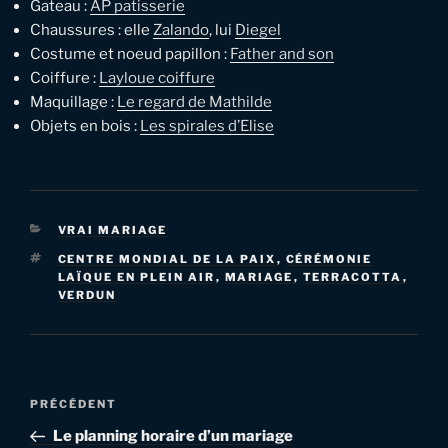
Gateau :
AP patisserie
Chaussures : elle
Zalando
, lui
Diegel
Costume et noeud papillon :
Father and son
Coiffure :
Layloue coiffure
Maquillage :
Le regard de Mathilde
Objets en bois :
Les spirales d’Elise
CATÉGORIES
VRAI MARIAGE
ÉTIQUETTES
CENTRE MONDIAL DE LA PAIX
,
CÉRÉMONIE
LAÏQUE EN PLEIN AIR
,
MARIAGE
,
TERRACOTTA
,
VERDUN
Navigation
Article
PRÉCÉDENT
de
précédent
Le planning horaire d’un mariage