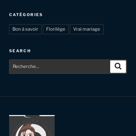
CATÉGORIES
Bon à savoir
Florilège
Vrai mariage
SEARCH
Recherche
Recher
pour
: