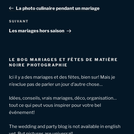
de
précédent
La photo culinaire pendant un mariage
l’article
Article
SUIVANT
suivant
Les mariages hors saison
LE BOG MARIAGES ET FÊTES DE MATIÈRE
NOIRE PHOTOGRAPHIE
Ici il y a des mariages et des fêtes, bien sur! Mais je
n’exclue pas de parler un jour d’autre chose…
Idées, conseils, vrais mariages, déco, organisation…
tout ce qui peut vous inspirer pour votre bel
événement!
The wedding and party blog is not available in english
yet. But pictures are universal!