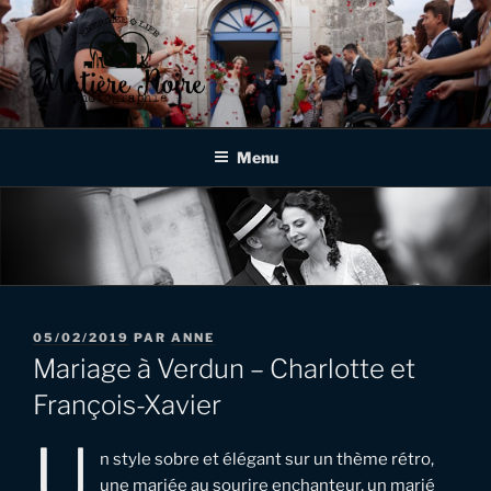
Aller
au
contenu
principal
MATIÈRE NOIRE
Photographe de mariages et d'événementiels à Verdun, en Meuse,
en Lorraine et au delà!
PHOTOGRAPHIE
Menu
PUBLIÉ
05/02/2019
PAR
ANNE
LE
Mariage à Verdun – Charlotte et
François-Xavier
U
n style sobre et élégant sur un thème rétro,
une mariée au sourire enchanteur, un marié