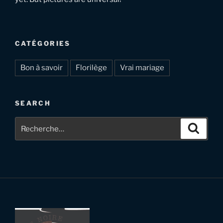
CATÉGORIES
Bon à savoir
Florilège
Vrai mariage
SEARCH
Recherche
Recher
pour
: