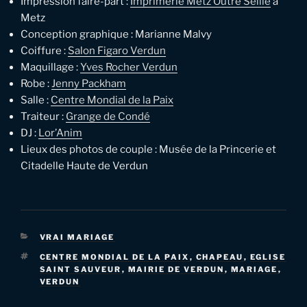
Impression faire-part :
Imprimerie Metz Outre Seille
à
Metz
Conception graphique : Marianne Malvy
Coiffure :
Salon Figaro Verdun
Maquillage :
Yves Rocher Verdun
Robe :
Jenny Packham
Salle :
Centre Mondial de la Paix
Traiteur :
Grange de Condé
DJ :
Lor’Anim
​Lieux des photos de couple : Musée de la Princerie et
Citadelle Haute de Verdun
CATÉGORIES
VRAI MARIAGE
ÉTIQUETTES
CENTRE MONDIAL DE LA PAIX
,
CHAPEAU
,
EGLISE
SAINT SAUVEUR
,
MAIRIE DE VERDUN
,
MARIAGE
,
VERDUN