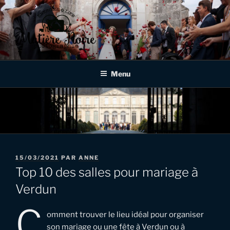
Aller
au
contenu
principal
MATIÈRE NOIRE
Photographe de mariages et d'événementiels à Verdun, en Meuse,
en Lorraine et au delà!
PHOTOGRAPHIE
Menu
PUBLIÉ
15/03/2021
PAR
ANNE
LE
Top 10 des salles pour mariage à
Verdun
C
omment trouver le lieu idéal pour organiser
son mariage ou une fête à Verdun ou à