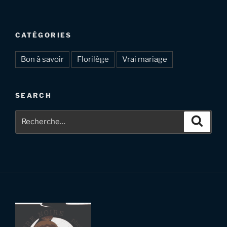
CATÉGORIES
Bon à savoir
Florilège
Vrai mariage
SEARCH
Recherche
Recher
pour
: