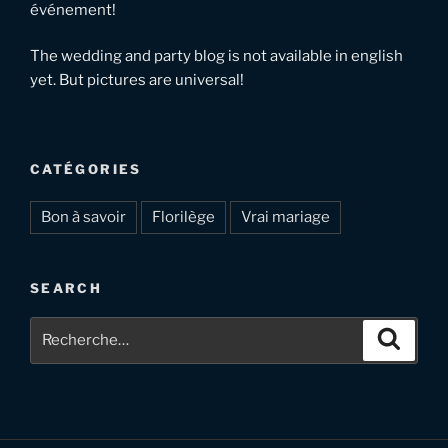
événement!
The wedding and party blog is not available in english
yet. But pictures are universal!
CATÉGORIES
Bon à savoir
Florilège
Vrai mariage
SEARCH
Recherche
Recher
pour
: