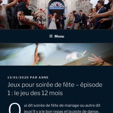
Aller
au
contenu
principal
MATIÈRE NOIRE
Photographe de mariages et d'événementiels à Verdun, en Meuse,
en Lorraine et au delà!
PHOTOGRAPHIE
Menu
PUBLIÉ
13/01/2020
PAR
ANNE
LE
Jeux pour soirée de fête – épisode
1 : le jeu des 12 mois
q
ui dit soirée de fête de mariage ou autre dit
jeux! Il y a le bon repas et la piste de danse,