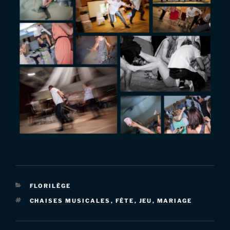
CATÉGORIES
FLORILÈGE
ÉTIQUETTES
CHAISES MUSICALES
,
FÊTE
,
JEU
,
MARIAGE